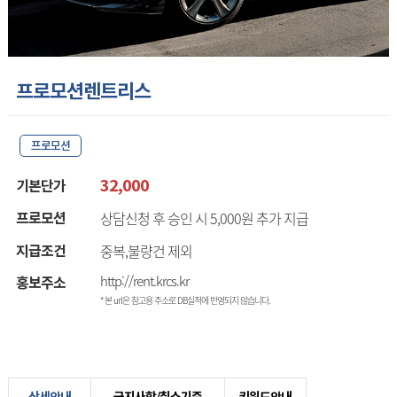
프로모션렌트리스
프로모션
32,000
기본단가
상담신청 후 승인 시 5,000원 추가 지급
프로모션
중복,불량건 제외
지급조건
http://rent.krcs.kr
홍보주소
* 본 url은 참고용 주소로 DB실적에 반영되지 않습니다.